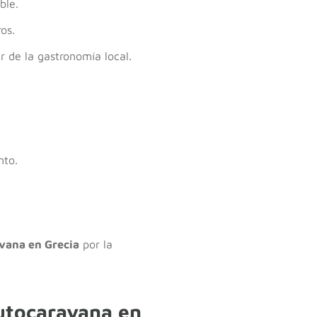
ble.
os.
r de la gastronomía local.
nto.
avana en Grecia
por la
autocaravana en