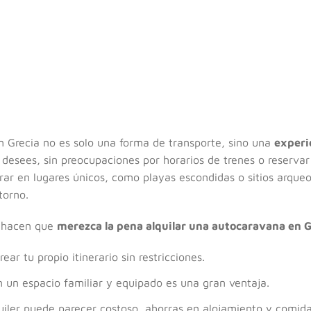
n Grecia no es solo una forma de transporte, sino una
experi
desees, sin preocupaciones por horarios de trenes o reservar
rar en lugares únicos, como playas escondidas o sitios arqueo
torno.
e hacen que
merezca la pena alquilar una autocaravana en G
ar tu propio itinerario sin restricciones.
 un espacio familiar y equipado es una gran ventaja.
iler puede parecer costoso, ahorras en alojamiento y comida