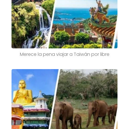
Merece la pena viajar a Taiwán por libre