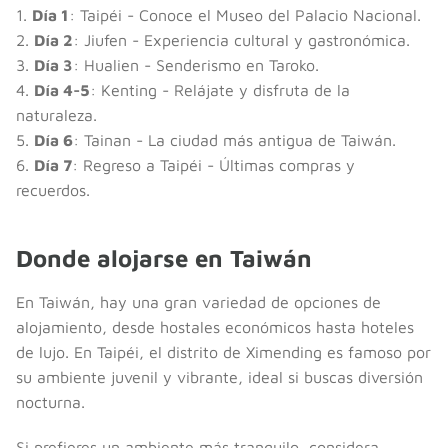
1.
Día 1
: Taipéi - Conoce el Museo del Palacio Nacional.
2.
Día 2
: Jiufen - Experiencia cultural y gastronómica.
3.
Día 3
: Hualien - Senderismo en Taroko.
4.
Día 4-5
: Kenting - Relájate y disfruta de la
naturaleza.
5.
Día 6
: Tainan - La ciudad más antigua de Taiwán.
6.
Día 7
: Regreso a Taipéi - Últimas compras y
recuerdos.
Donde alojarse en Taiwán
En Taiwán, hay una gran variedad de opciones de
alojamiento, desde hostales económicos hasta hoteles
de lujo. En Taipéi, el distrito de Ximending es famoso por
su ambiente juvenil y vibrante, ideal si buscas diversión
nocturna.
Si prefieres un ambiente más tranquilo, considera