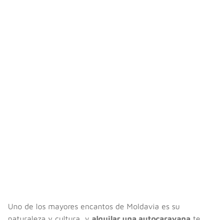
Uno de los mayores encantos de Moldavia es su
naturaleza y cultura, y
alquilar una autocaravana
te