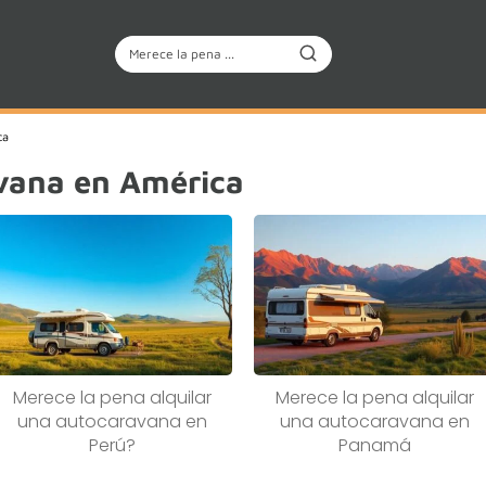
ca
avana en América
Merece la pena alquilar
Merece la pena alquilar
una autocaravana en
una autocaravana en
Perú?
Panamá