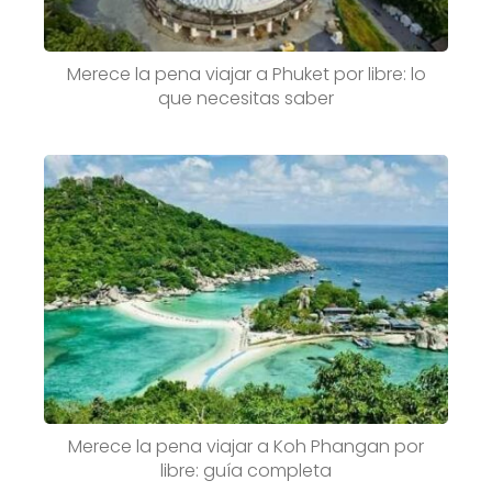
Merece la pena viajar a Phuket por libre: lo
que necesitas saber
Merece la pena viajar a Koh Phangan por
libre: guía completa