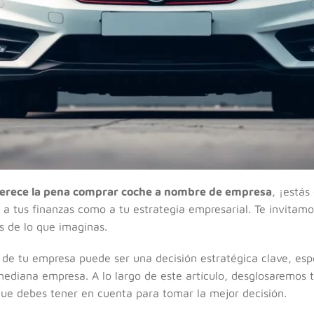
erece la pena comprar coche a nombre de empresa
, ¡estás
 a tus finanzas como a tu estrategia empresarial. Te invitam
s de lo que imaginas.
e tu empresa puede ser una decisión estratégica clave, esp
ediana empresa. A lo largo de este artículo, desglosaremos t
que debes tener en cuenta para tomar la mejor decisión.