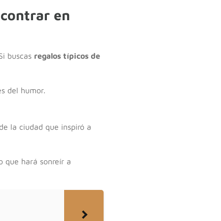
ncontrar en
 Si buscas
regalos típicos de
es del humor.
de la ciudad que inspiró a
o que hará sonreír a