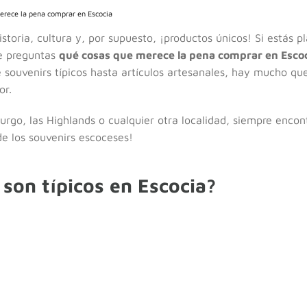
erece la pena comprar en Escocia
historia, cultura y, por supuesto, ¡productos únicos! Si estás
te preguntas
qué cosas que merece la pena comprar en Esco
 souvenirs típicos hasta artículos artesanales, hay mucho que
or.
urgo, las Highlands o cualquier otra localidad, siempre encon
e los souvenirs escoceses!
son típicos en Escocia?