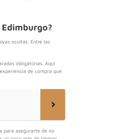
e Edimburgo?
yas ocultas. Entre las
radas obligatorias. Aquí
a experiencia de compra que
ta para asegurarte de no
cas un poco más de tiempo