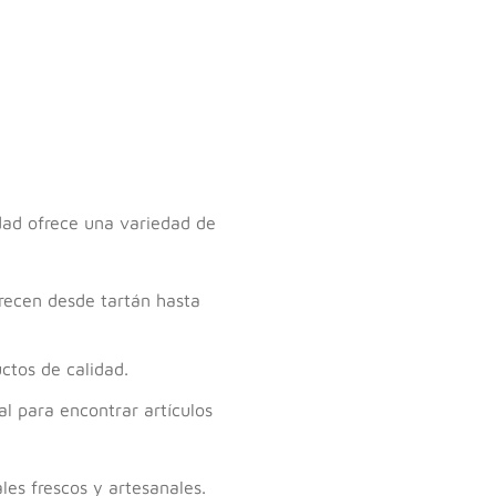
udad ofrece una variedad de
:
recen desde tartán hasta
ctos de calidad.
l para encontrar artículos
les frescos y artesanales.