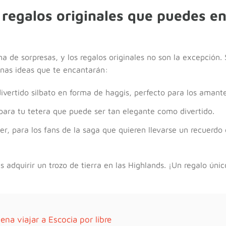
 regalos originales que puedes e
a de sorpresas, y los regalos originales no son la excepción.
unas ideas que te encantarán:
divertido silbato en forma de haggis, perfecto para los amant
 para tu tetera que puede ser tan elegante como divertido.
er, para los fans de la saga que quieren llevarse un recuerdo 
 adquirir un trozo de tierra en las Highlands. ¡Un regalo únic
ena viajar a Escocia por libre