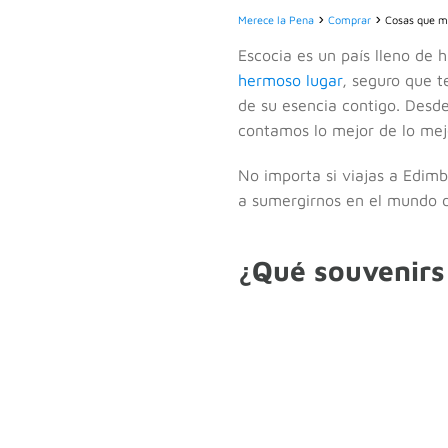
Merece la Pena
Comprar
Cosas que m
Escocia es un país lleno de 
hermoso lugar
, seguro que 
de su esencia contigo. Desde
contamos lo mejor de lo mej
No importa si viajas a Edimb
a sumergirnos en el mundo d
¿Qué souvenirs 