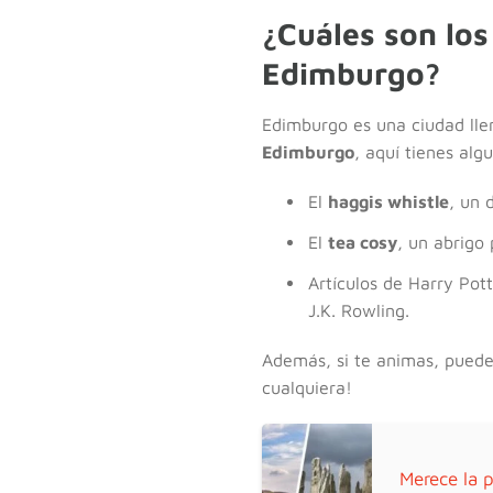
¿Cuáles son los
Edimburgo?
Edimburgo es una ciudad llen
Edimburgo
, aquí tienes alg
El
haggis whistle
, un 
El
tea cosy
, un abrigo
Artículos de Harry Pott
J.K. Rowling.
Además, si te animas, puedes
cualquiera!
Merece la p