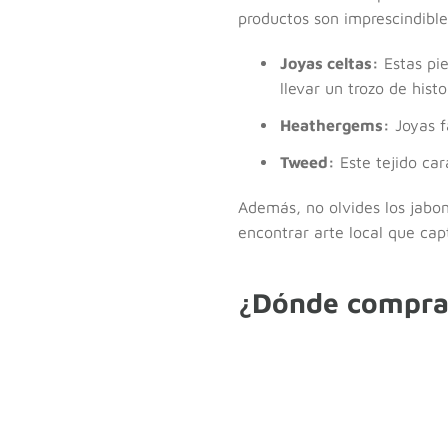
productos son imprescindible
Joyas celtas:
Estas pie
llevar un trozo de histo
Heathergems:
Joyas f
Tweed:
Este tejido car
Además, no olvides los jabo
encontrar arte local que cap
¿Dónde comprar