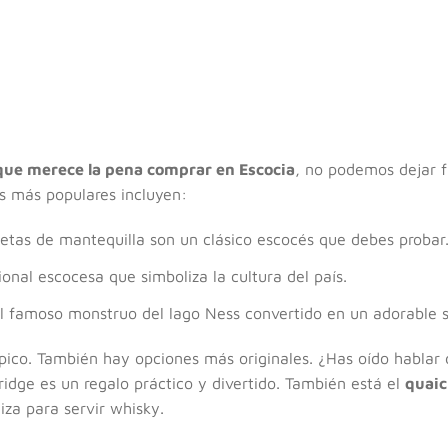
que merece la pena comprar en Escocia
, no podemos dejar f
s más populares incluyen:
letas de mantequilla son un clásico escocés que debes probar
onal escocesa que simboliza la cultura del país.
l famoso monstruo del lago Ness convertido en un adorable s
típico. También hay opciones más originales. ¿Has oído hablar
ridge es un regalo práctico y divertido. También está el
quai
liza para servir whisky.