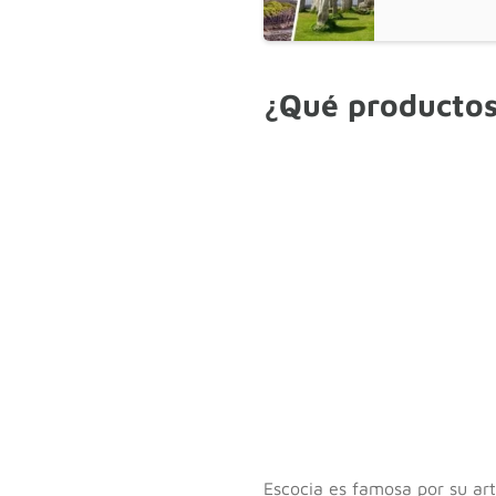
¿Qué productos 
Escocia es famosa por su art