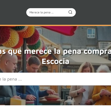
as que merece la pena compra
Escocia