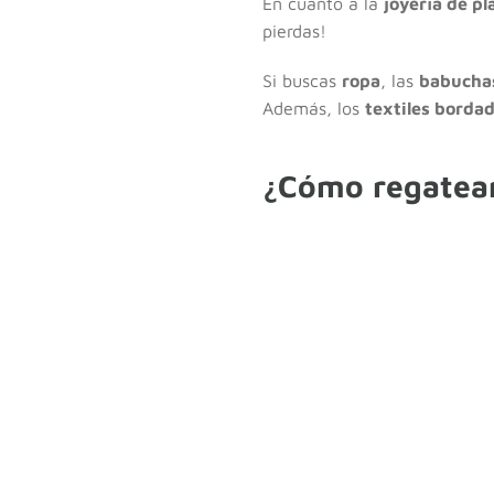
En cuanto a la
joyería de pl
pierdas!
Si buscas
ropa
, las
babuchas
Además, los
textiles borda
¿Cómo regatear