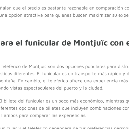
alan que el precio es bastante razonable en comparación con
 una opción atractiva para quienes buscan maximizar su expe
a el funicular de Montjuïc con el
 Teleférico de Montjuïc son dos opciones populares para disfru
sticas diferentes. El funicular es un transporte más rápido y di
montaña. En cambio, el teleférico ofrece una experiencia más
ando vistas espectaculares del puerto y la ciudad.
El billete del funicular es un poco más económico, mientras q
ferentes opciones de billetes que incluyen combinaciones con 
r ambos para comparar las experiencias.
l funicular y el teleférico dependerá de tus preferencias perso