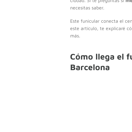
ciudad. Si te preguntas si
me
necesitas saber.
Este funicular conecta el ce
este artículo, te explicaré 
más.
Cómo llega el f
Barcelona