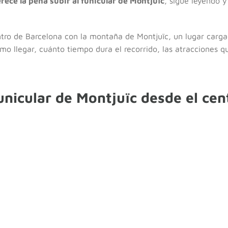
rece la pena subir al funicular de Montjuïc
, sigue leyendo 
ntro de Barcelona con la montaña de Montjuïc, un lugar cargad
cómo llegar, cuánto tiempo dura el recorrido, las atracciones 
unicular de Montjuïc desde el cen