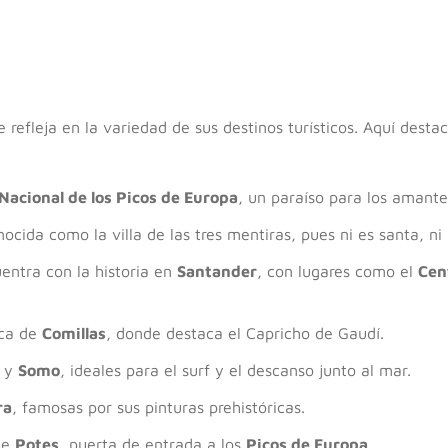
e refleja en la variedad de sus destinos turísticos. Aquí des
Nacional de los Picos de Europa
, un paraíso para los amante
nocida como la villa de las tres mentiras, pues ni es santa, ni 
entra con la historia en
Santander
, con lugares como el
Cen
ica de
Comillas
, donde destaca el Capricho de Gaudí.
y
Somo
, ideales para el surf y el descanso junto al mar.
ra
, famosas por sus pinturas prehistóricas.
de
Potes
, puerta de entrada a los
Picos de Europa
.