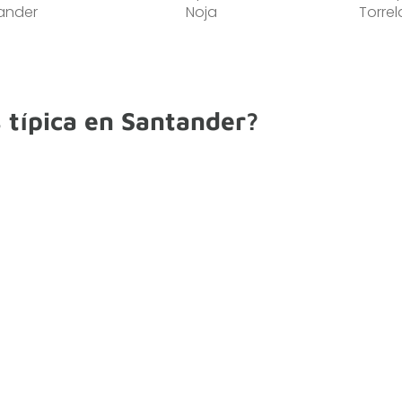
ander
Noja
Torre
 típica en Santander?