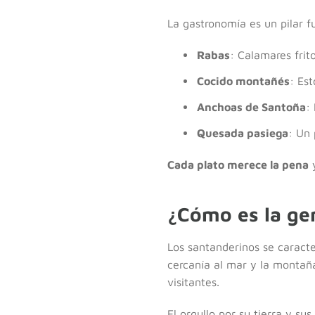
La gastronomía es un pilar 
Rabas
: Calamares frito
Cocido montañés
: Es
Anchoas de Santoña
:
Quesada pasiega
: Un 
Cada plato merece la pena
y
¿Cómo es la ge
Los santanderinos se caracte
cercanía al mar y la montaña,
visitantes.
El orgullo por su tierra y su