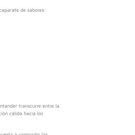
scaparate de sabores:
ntander transcurre entre la
ión cálida hacia los
spuesta a compartir las