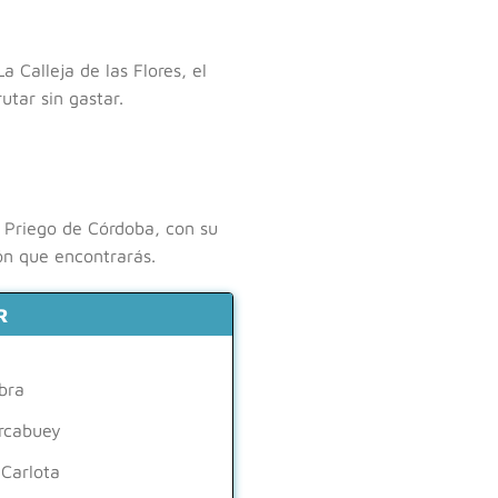
 La Calleja de las Flores, el
utar sin gastar.
. Priego de Córdoba, con su
ión que encontrarás.
R
bra
rcabuey
 Carlota