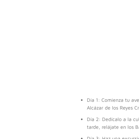
Día 1: Comienza tu ave
Alcázar de los Reyes Cr
Día 2: Dedícalo a la c
tarde, relájate en los 
Día 3: Haz una excursi