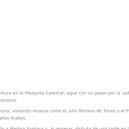
ntura en la Mezquita-Catedral, sigue con un paseo por la Jude
istianos.
ultura, visitando museos como el Julio Romero de Torres o el 
Baños Árabes.
ón a Medina Azahara y, al regresar, disfruta de una tarde en 