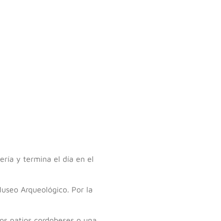
ría y termina el día en el
Museo Arqueológico. Por la
los patios cordobeses o una