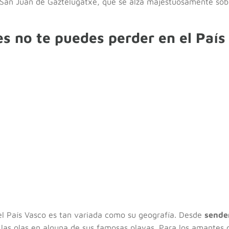
e San Juan de Gaztelugatxe, que se alza majestuosamente sob
s no te puedes perder en el País
 el País Vasco es tan variada como su geografía. Desde
sende
las olas en alguna de sus famosas playas. Para los amantes d