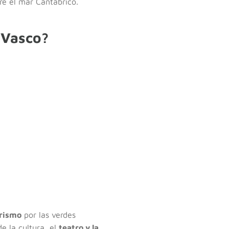
re el mar Cantábrico.
 Vasco?
rismo
por las verdes
e la cultura, el
teatro y la