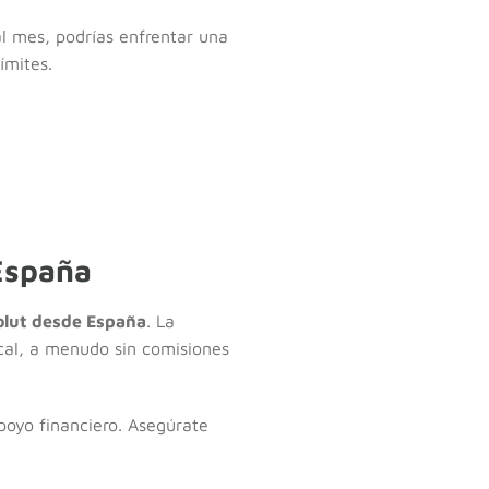
al mes, podrías enfrentar una
ímites.
España
olut desde España
. La
ocal, a menudo sin comisiones
apoyo financiero. Asegúrate