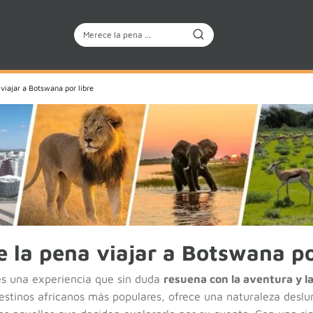
viajar a Botswana por libre
 la pena viajar a Botswana po
 es una experiencia que sin duda
resuena con la aventura y l
tinos africanos más populares, ofrece una naturaleza desl