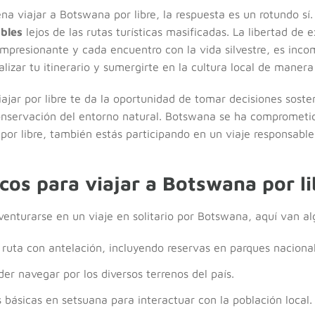
ena viajar a Botswana por libre, la respuesta es un rotundo s
bles
lejos de las rutas turísticas masificadas. La libertad de e
mpresionante y cada encuentro con la vida silvestre, es incom
izar tu itinerario y sumergirte en la cultura local de manera
ajar por libre te da la oportunidad de tomar decisiones soste
conservación del entorno natural. Botswana se ha comprometid
r por libre, también estás participando en un viaje responsable
cos para viajar a Botswana por li
venturarse en un viaje en solitario por Botswana, aquí van a
u ruta con antelación, incluyendo reservas en parques naciona
er navegar por los diversos terrenos del país.
 básicas en setsuana para interactuar con la población local.