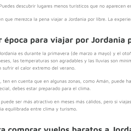
uedes descubrir lugares menos turísticos que no aparecen en
n que merezca la pena viajar a Jordania por libre. La experien
r época para viajar por Jordania p
 Jordania es durante la primavera (de marzo a mayo) y el oto
ses, las temperaturas son agradables y las lluvias son mínim
n sufrir el calor extremo del verano.
no, ten en cuenta que en algunas zonas, como Amán, puede hab
ecial, debes estar preparado para el clima.
puede ser más atractivo en meses más cálidos, pero si viaja
ia equilibrada entre clima y turismo.
ra comprar vuelos baratos a Jord