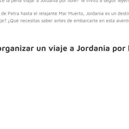
 la pena viajar a Jordania por libre? Te invito a seguir leyen
de Petra hasta el relajante Mar Muerto, Jordania es un destin
aje? ¿Qué necesitas saber antes de embarcarte en esta avent
rganizar un viaje a Jordania por 