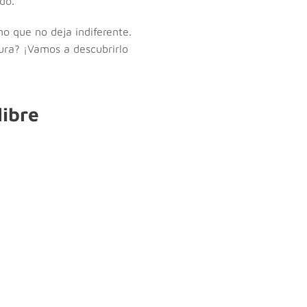
do.
o que no deja indiferente.
ura? ¡Vamos a descubrirlo
libre