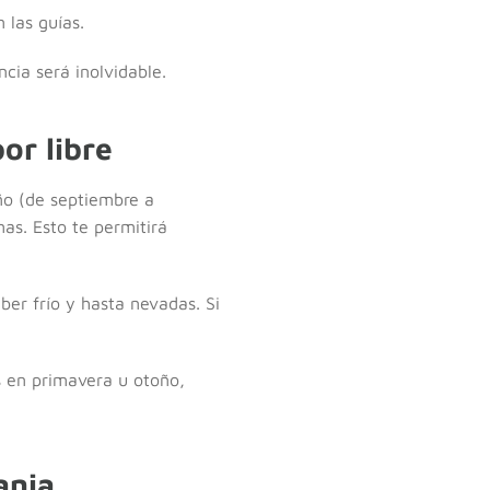
 las guías.
cia será inolvidable.
or libre
ño (de septiembre a
as. Esto te permitirá
er frío y hasta nevadas. Si
s en primavera u otoño,
ania