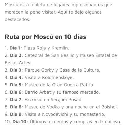
Moscú está repleta de lugares impresionantes que
merecen la pena visitar. Aquí te dejo algunos
destacados:
Ruta por Moscú en 10 días
1.
Día 1
: Plaza Roja y Kremlin.
2.
Día 2
: Catedral de San Basilio y Museo Estatal de
Bellas Artes.
3.
Día 3
: Parque Gorky y Casa de la Cultura.
4.
Día 4
: Visita a Kolomenskoye.
5.
Día 5
: Museo de la Gran Guerra Patria.
6.
Día 6
: Barrio Arbat y su famoso mercado.
7.
Día 7
: Excursión a Serguéi Posád.
8.
Día 8
: Museo de Vodka y una noche en el Bolshoi.
9.
Día 9
: Visita a Novodévichi y su monasterio.
10.
Día 10
: Últimos recuerdos y compras en Izmailovo.