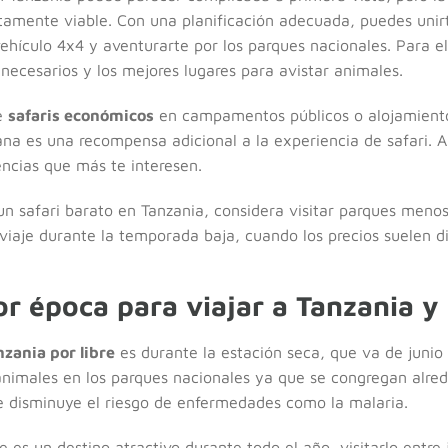
amente viable. Con una planificación adecuada, puedes unirt
vehículo 4x4 y aventurarte por los parques nacionales. Para el
 necesarios y los mejores lugares para avistar animales.
e
safaris económicos
en campamentos públicos o alojamiento
na es una recompensa adicional a la experiencia de safari. Al 
iencias que más te interesen.
n safari barato en Tanzania, considera visitar parques menos 
 viaje durante la temporada baja, cuando los precios suelen di
or época para viajar a Tanzania y
nzania por libre
es durante la estación seca, que va de junio
 animales en los parques nacionales ya que se congregan alre
 disminuye el riesgo de enfermedades como la malaria.
 es un destino atractivo durante todo el año, visitarlo entre 