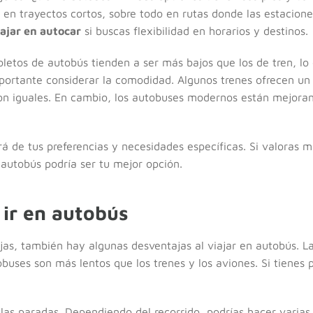
 en trayectos cortos, sobre todo en rutas donde las estacione
ajar en autocar
si buscas flexibilidad en horarios y destinos.
oletos de autobús tienden a ser más bajos que los de tren, lo 
ortante considerar la comodidad. Algunos trenes ofrecen un 
 son iguales. En cambio, los autobuses modernos están mejor
erá de tus preferencias y necesidades específicas. Si valoras 
autobús podría ser tu mejor opción.
 ir en autobús
jas, también hay algunas desventajas al viajar en autobús. L
obuses son más lentos que los trenes y los aviones. Si tienes p
 las paradas. Dependiendo del recorrido, podrías hacer varia