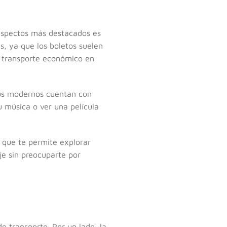
 aspectos más destacados es
, ya que los boletos suelen
l transporte económico en
bús modernos cuentan con
tu música o ver una película
 que te permite explorar
je sin preocuparte por
e transporte. Por un lado, la