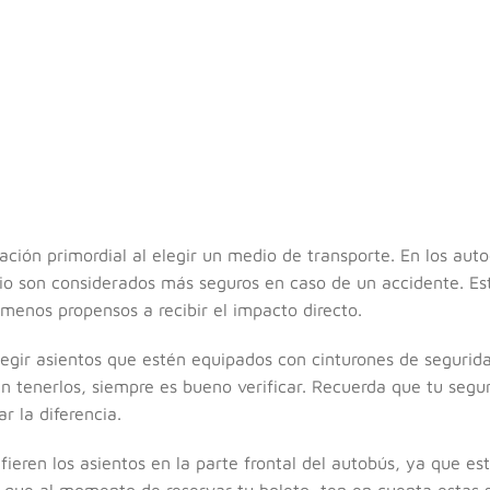
ción primordial al elegir un medio de transporte. En los aut
dio son considerados más seguros en caso de un accidente. Es
 menos propensos a recibir el impacto directo.
gir asientos que estén equipados con cinturones de segurida
tenerlos, siempre es bueno verificar. Recuerda que tu seguri
 la diferencia.
fieren los asientos en la parte frontal del autobús, ya que es
que al momento de reservar tu boleto, ten en cuenta estas s