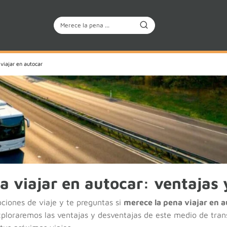
viajar en autocar
a viajar en autocar: ventajas 
pciones de viaje y te preguntas si
merece la pena viajar en a
exploraremos las ventajas y desventajas de este medio de tra