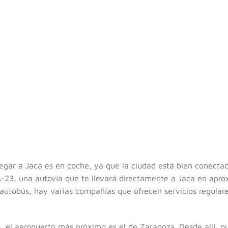
egar a Jaca es en coche, ya que la ciudad está bien conecta
-23, una autovía que te llevará directamente a Jaca en ap
n autobús, hay varias compañías que ofrecen servicios regula
o, el aeropuerto más próximo es el de Zaragoza. Desde allí, p