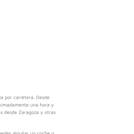
da por carretera. Desde
roximadamente una hora y
res desde Zaragoza y otras
uedes alquilar un coche o