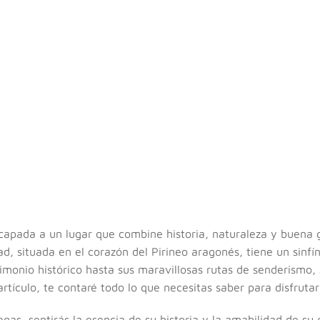
capada a un lugar que combine historia, naturaleza y buena
ad, situada en el corazón del Pirineo aragonés, tiene un sinfí
monio histórico hasta sus maravillosas rutas de senderismo,
rtículo, te contaré todo lo que necesitas saber para disfrutar
as, sentirás la esencia de su historia y la amabilidad de su 