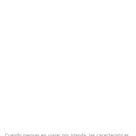
Cuando piensas en viajar por Irlanda, las características